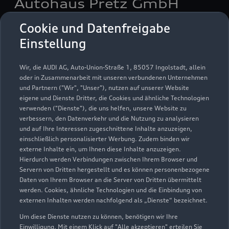
Autohaus Pretz GmbH
Cookie und Datenfreigabe
Servicepartner
e-tron
Einstellung
Wir, die AUDI AG, Auto-Union-Straße 1, 85057 Ingolstadt, allein
oder in Zusammenarbeit mit unseren verbundenen Unternehmen
und Partnern ("Wir", "Unser"), nutzen auf unserer Website
eigene und Dienste Dritter, die Cookies und ähnliche Technologien
verwenden ("Dienste"), die uns helfen, unsere Website zu
verbessern, den Datenverkehr und die Nutzung zu analysieren
und auf Ihre Interessen zugeschnittene Inhalte anzuzeigen,
einschließlich personalisierter Werbung. Zudem binden wir
externe Inhalte ein, um Ihnen diese Inhalte anzuzeigen.
Hierdurch werden Verbindungen zwischen Ihrem Browser und
Servern von Dritten hergestellt und es können personenbezogene
Daten von Ihrem Browser an die Server von Dritten übermittelt
Im Plonzert 2
werden. Cookies, ähnliche Technologien und die Einbindung von
56076 Koblenz
externen Inhalten werden nachfolgend als „Dienste“ bezeichnet.
Um diese Dienste nutzen zu können, benötigen wir Ihre
0261 972720
Einwilligung. Mit einem Klick auf "Alle akzeptieren" erteilen Sie