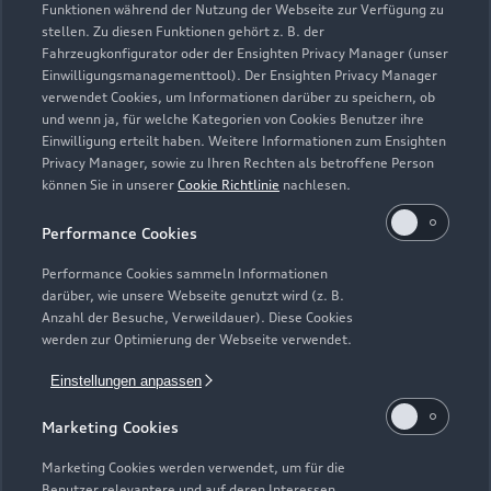
Funktionen während der Nutzung der Webseite zur Verfügung zu
stellen. Zu diesen Funktionen gehört z. B. der
Fahrzeugkonfigurator oder der Ensighten Privacy Manager (unser
Einwilligungsmanagementtool). Der Ensighten Privacy Manager
Zurück nach oben
verwendet Cookies, um Informationen darüber zu speichern, ob
und wenn ja, für welche Kategorien von Cookies Benutzer ihre
Einwilligung erteilt haben. Weitere Informationen zum Ensighten
Modelle
Privacy Manager, sowie zu Ihren Rechten als betroffene Person
können Sie in unserer
Cookie Richtlinie
nachlesen.
Kaufen & leasen
Alle Modelle
Performance Cookies
Modelle vergleichen
Service & Zubehör
Performance Cookies sammeln Informationen
Neuwagensuche
darüber, wie unsere Webseite genutzt wird (z. B.
Elektromodelle
Anzahl der Besuche, Verweildauer). Diese Cookies
Gebrauchtwagensuche
Support
werden zur Optimierung der Webseite verwendet.
Saisonale Angebote
Plug-in-Hybride
Gebrauchtwagen
Einstellungen anpassen
Audi Services
Über Audi
Kundenservice
Finanzierung
Marketing Cookies
Garantie
Händlersuche
Aktionen & Angebote
Unternehmen
Marketing Cookies werden verwendet, um für die
Audi digital services
Benutzer relevantere und auf deren Interessen