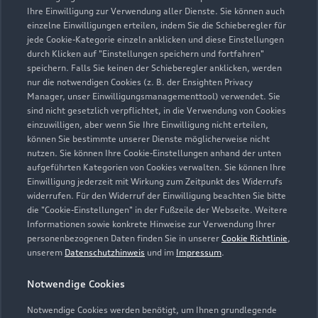
Ihre Einwilligung zur Verwendung aller Dienste. Sie können auch
info.ahp@loehrgruppe.de
einzelne Einwilligungen erteilen, indem Sie die Schieberegler für
jede Cookie-Kategorie einzeln anklicken und diese Einstellungen
durch Klicken auf "Einstellungen speichern und fortfahren"
Kontaktdaten herunterladen
speichern. Falls Sie keinen der Schieberegler anklicken, werden
nur die notwendigen Cookies (z. B. der Ensighten Privacy
Manager, unser Einwilligungsmanagementtool) verwendet. Sie
sind nicht gesetzlich verpflichtet, in die Verwendung von Cookies
einzuwilligen, aber wenn Sie Ihre Einwilligung nicht erteilen,
Öffnungszeiten
können Sie bestimmte unserer Dienste möglicherweise nicht
nutzen. Sie können Ihre Cookie-Einstellungen anhand der unten
aufgeführten Kategorien von Cookies verwalten. Sie können Ihre
Service
Einwilligung jederzeit mit Wirkung zum Zeitpunkt des Widerrufs
widerrufen. Für den Widerruf der Einwilligung beachten Sie bitte
Geöffnet bis
18:00
die "Cookie-Einstellungen" in der Fußzeile der Webseite. Weitere
Informationen sowie konkrete Hinweise zur Verwendung Ihrer
personenbezogenen Daten finden Sie in unserer
Cookie Richtlinie
,
Montag - Freitag
07:00 - 18:00
unserem
Datenschutzhinweis
und im
Impressum
.
Samstag
09:00 - 13:00
Notwendige Cookies
Sonntag
Geschlossen
Notwendige Cookies werden benötigt, um Ihnen grundlegende